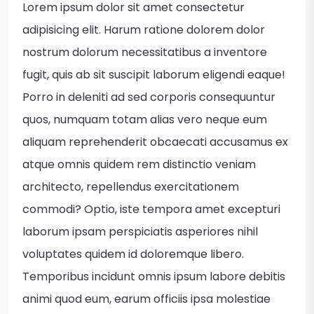
Lorem ipsum dolor sit amet consectetur
adipisicing elit. Harum ratione dolorem dolor
nostrum dolorum necessitatibus a inventore
fugit, quis ab sit suscipit laborum eligendi eaque!
Porro in deleniti ad sed corporis consequuntur
quos, numquam totam alias vero neque eum
aliquam reprehenderit obcaecati accusamus ex
atque omnis quidem rem distinctio veniam
architecto, repellendus exercitationem
commodi? Optio, iste tempora amet excepturi
laborum ipsam perspiciatis asperiores nihil
voluptates quidem id doloremque libero.
Temporibus incidunt omnis ipsum labore debitis
animi quod eum, earum officiis ipsa molestiae