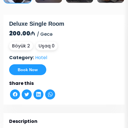
Deluxe Single Room
200.00₼
/ Gecə
Böyük 2
Uşaq 0
Category:
Hotel
Book Now
Share this
Description