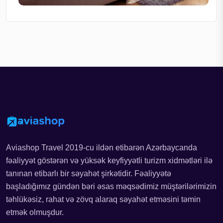
Aviashop Travel 2019-cu ildən etibarən Azərbaycanda
fəaliyyət göstərən və yüksək keyfiyyətli turizm xidmətləri ilə
tanınan etibarlı bir səyahət şirkətidir. Fəaliyyətə
başladığımız gündən bəri əsas məqsədimiz müştərilərimizin
təhlükəsiz, rahat və zövq alaraq səyahət etməsini təmin
etmək olmuşdur.