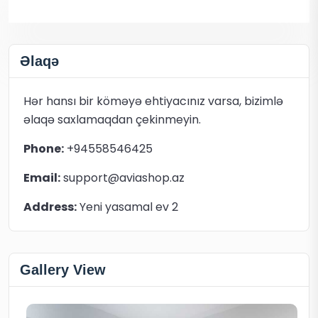
Əlaqə
Hər hansı bir köməyə ehtiyacınız varsa, bizimlə
əlaqə saxlamaqdan çekinmeyin.
Phone:
+94558546425
Email:
support@aviashop.az
Address:
Yeni yasamal ev 2
Gallery View