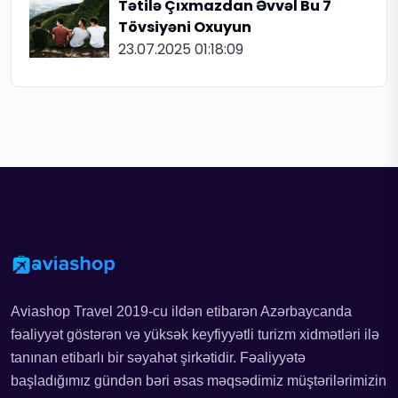
Tətilə Çıxmazdan Əvvəl Bu 7
Tövsiyəni Oxuyun
23.07.2025 01:18:09
Aviashop Travel 2019-cu ildən etibarən Azərbaycanda
fəaliyyət göstərən və yüksək keyfiyyətli turizm xidmətləri ilə
tanınan etibarlı bir səyahət şirkətidir. Fəaliyyətə
başladığımız gündən bəri əsas məqsədimiz müştərilərimizin