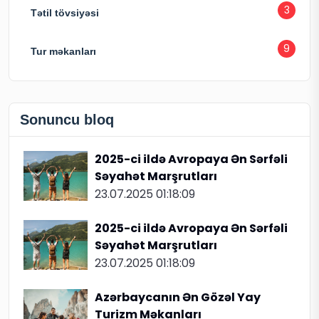
3
Tətil tövsiyəsi
9
Tur məkanları
Sonuncu bloq
2025-ci ildə Avropaya Ən Sərfəli
Səyahət Marşrutları
23.07.2025 01:18:09
2025-ci ildə Avropaya Ən Sərfəli
Səyahət Marşrutları
23.07.2025 01:18:09
Azərbaycanın Ən Gözəl Yay
Turizm Məkanları