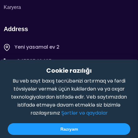
Karyera
Address
Yeni yasamal ev 2
+94558546425
Cookie razılığı
support@aviashop.az
Bu veb sayt baxış təcrübənizi artırmaq və fərdi
tövsiyələr vermək üçün kukilərdən və ya oxşar
texnologiyalardan istifadə edir. Veb saytımızdan
istifadə etməyə davam etməklə siz bizimlə
razılaşırsınız
Şərtlər və qaydalar
Copyright © 2025. Bütün hüquqlar qorunur
Aviashop
Razıyam