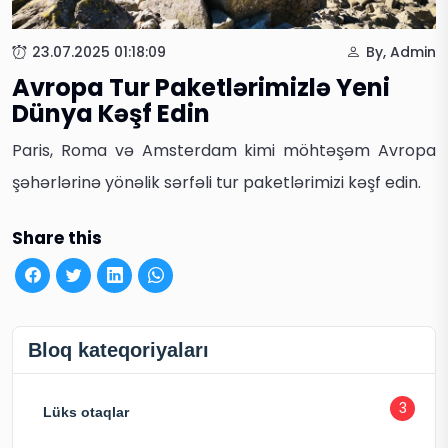
23.07.2025 01:18:09
By, Admin
Avropa Tur Paketlərimizlə Yeni
Dünya Kəşf Edin
Paris, Roma və Amsterdam kimi möhtəşəm Avropa
şəhərlərinə yönəlik sərfəli tur paketlərimizi kəşf edin.
Share this
Bloq kateqoriyaları
3
Lüks otaqlar