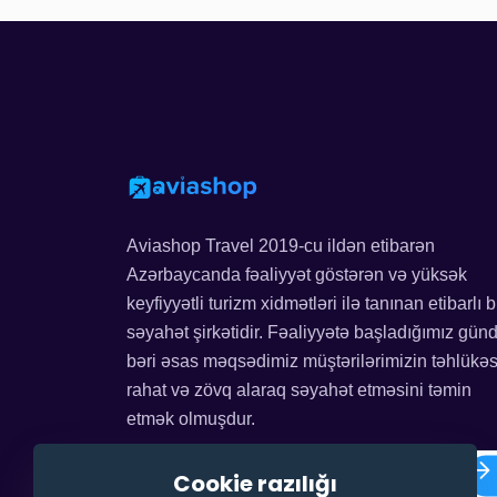
Aviashop Travel 2019-cu ildən etibarən
Azərbaycanda fəaliyyət göstərən və yüksək
keyfiyyətli turizm xidmətləri ilə tanınan etibarlı b
səyahət şirkətidir. Fəaliyyətə başladığımız gün
bəri əsas məqsədimiz müştərilərimizin təhlükəs
rahat və zövq alaraq səyahət etməsini təmin
etmək olmuşdur.
Cookie razılığı