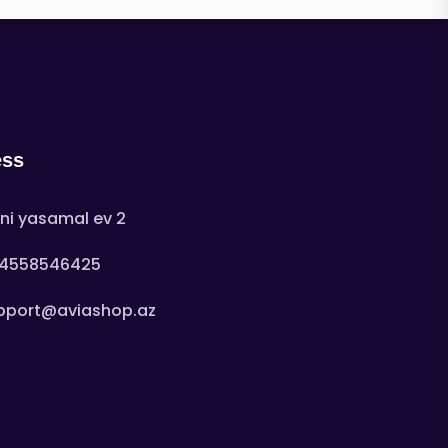
ess
ni yasamal ev 2
4558546425
pport@aviashop.az