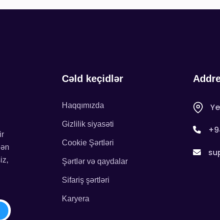
Cəld keçidlər
Addr
Haqqımızda
Ye
Gizlilik siyasəti
+9
ir
Cookie Şərtləri
dən
su
iz,
Şərtlər və qaydalar
Sifariş şərtləri
Karyera