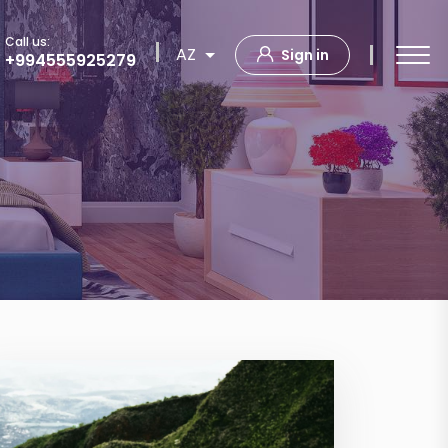
Call us:
AZ
Sign in
+994555925279